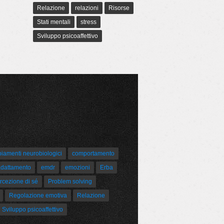
Relazione
relazioni
Risorse
Stati mentali
stress
Sviluppo psicoaffettivo
amenti neurobiologici
comportamento
adattamento
emdr
emozioni
Erba
rcezione di sé
Problem solving
Regolazione emotiva
Relazione
Sviluppo psicoaffettivo