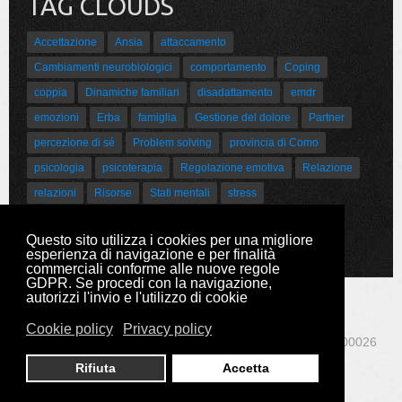
TAG CLOUDS
Accettazione
Ansia
attaccamento
Cambiamenti neurobiologici
comportamento
Coping
coppia
Dinamiche familiari
disadattamento
emdr
emozioni
Erba
famiglia
Gestione del dolore
Partner
percezione di sé
Problem solving
provincia di Como
psicologia
psicoterapia
Regolazione emotiva
Relazione
relazioni
Risorse
Stati mentali
stress
Sviluppo psicoaffettivo
Questo sito utilizza i cookies per una migliore
esperienza di navigazione e per finalità
commerciali conforme alle nuove regole
GDPR. Se procedi con la navigazione,
autorizzi l'invio e l'utilizzo di cookie
Cookie policy
Privacy policy
Copyright © 2017 Dott.ssa Romina Oppici P.IVA 02547300026
Rifiuta
Accetta