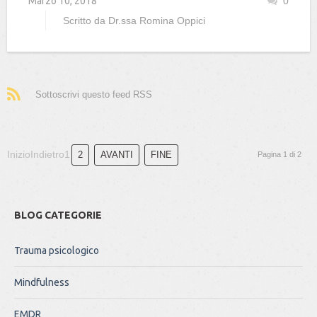
Marzo 10, 2018
0
Scritto da
Dr.ssa Romina Oppici
Sottoscrivi questo feed RSS
Inizio
Indietro
1
2
AVANTI
FINE
Pagina 1 di 2
BLOG CATEGORIE
Trauma psicologico
Mindfulness
EMDR