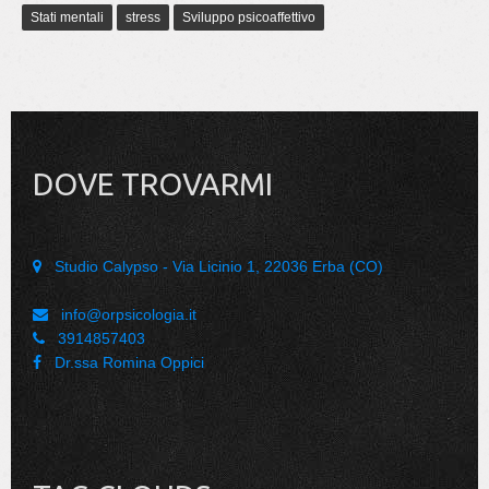
Stati mentali
stress
Sviluppo psicoaffettivo
DOVE TROVARMI
Studio Calypso - Via Licinio 1, 22036 Erba (CO)
info@orpsicologia.it
3914857403
Dr.ssa Romina Oppici