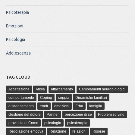
Psicoterapia
Emozioni
Psicologia
Adolescenza
TAG CLOUD
Accettazione
Ansia
attaccamento
Cambiamenti neurobiologici
comportamento
Coping
coppia
Dinamiche familiari
disadattamento
emdr
emozioni
Erba
famiglia
Gestione del dolore
Partner
percezione di sé
Problem solving
provincia di Como
psicologia
psicoterapia
Regolazione emotiva
Relazione
relazioni
Risorse