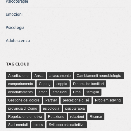
Psicoterapia
Emozioni
Psicologia
Adolescenza
TAG CLOUD
Accettazione
Ansia
attaccamento
Cambiamenti neurobiologici
comportamento
Coping
coppia
Dinamiche familiari
disadattamento
emdr
emozioni
Erba
famiglia
Gestione del dolore
Partner
percezione di sé
Problem solving
provincia di Como
psicologia
psicoterapia
Regolazione emotiva
Relazione
relazioni
Risorse
Stati mentali
stress
Sviluppo psicoaffettivo