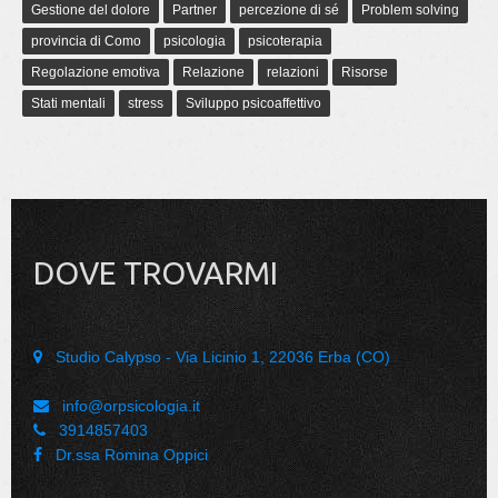
Gestione del dolore
Partner
percezione di sé
Problem solving
provincia di Como
psicologia
psicoterapia
Regolazione emotiva
Relazione
relazioni
Risorse
Stati mentali
stress
Sviluppo psicoaffettivo
DOVE TROVARMI
Studio Calypso - Via Licinio 1, 22036 Erba (CO)
info@orpsicologia.it
3914857403
Dr.ssa Romina Oppici