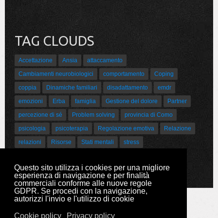
TAG CLOUDS
Accettazione
Ansia
attaccamento
Cambiamenti neurobiologici
comportamento
Coping
coppia
Dinamiche familiari
disadattamento
emdr
emozioni
Erba
famiglia
Gestione del dolore
Partner
percezione di sé
Problem solving
provincia di Como
psicologia
psicoterapia
Regolazione emotiva
Relazione
relazioni
Risorse
Stati mentali
stress
Sviluppo psicoaffettivo
Questo sito utilizza i cookies per una migliore
esperienza di navigazione e per finalità
commerciali conforme alle nuove regole
GDPR. Se procedi con la navigazione,
autorizzi l'invio e l'utilizzo di cookie
Cookie policy
Privacy policy