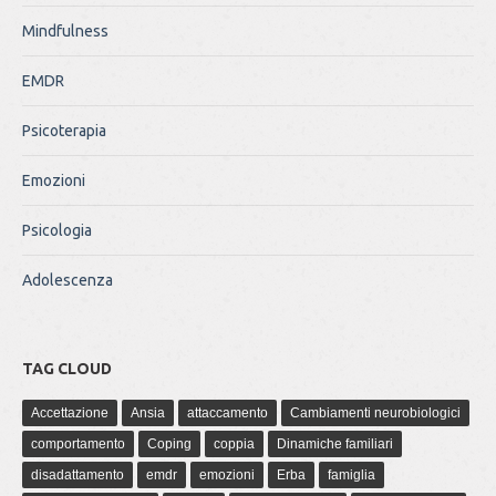
Mindfulness
EMDR
Psicoterapia
Emozioni
Psicologia
Adolescenza
TAG CLOUD
Accettazione
Ansia
attaccamento
Cambiamenti neurobiologici
comportamento
Coping
coppia
Dinamiche familiari
disadattamento
emdr
emozioni
Erba
famiglia