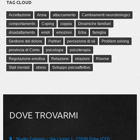
TAG CLOUD
Accettazione
Ansia
attaccamento
Cambiamenti neurobiologici
comportamento
Coping
coppia
Dinamiche familiari
disadattamento
emdr
emozioni
Erba
famiglia
Gestione del dolore
Partner
percezione di sé
Problem solving
provincia di Como
psicologia
psicoterapia
Regolazione emotiva
Relazione
relazioni
Risorse
Stati mentali
stress
Sviluppo psicoaffettivo
DOVE TROVARMI
Studio Calypso - Via Licinio 1, 22036 Erba (CO)