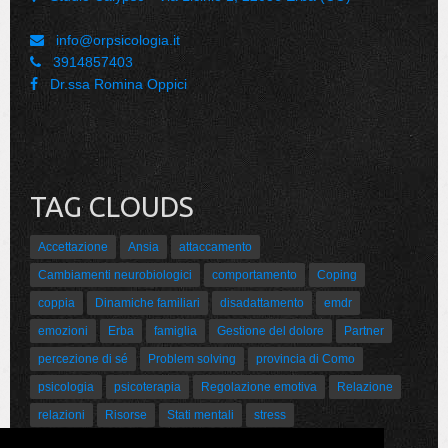
info@orpsicologia.it
3914857403
Dr.ssa Romina Oppici
TAG CLOUDS
Accettazione
Ansia
attaccamento
Cambiamenti neurobiologici
comportamento
Coping
coppia
Dinamiche familiari
disadattamento
emdr
emozioni
Erba
famiglia
Gestione del dolore
Partner
percezione di sé
Problem solving
provincia di Como
psicologia
psicoterapia
Regolazione emotiva
Relazione
relazioni
Risorse
Stati mentali
stress
Sviluppo psicoaffettivo