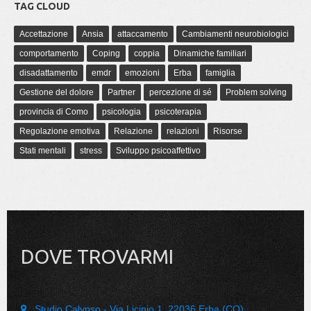
TAG CLOUD
Accettazione
Ansia
attaccamento
Cambiamenti neurobiologici
comportamento
Coping
coppia
Dinamiche familiari
disadattamento
emdr
emozioni
Erba
famiglia
Gestione del dolore
Partner
percezione di sé
Problem solving
provincia di Como
psicologia
psicoterapia
Regolazione emotiva
Relazione
relazioni
Risorse
Stati mentali
stress
Sviluppo psicoaffettivo
DOVE TROVARMI
Studio Calypso - Via Licinio 1, 22036 Erba (CO)