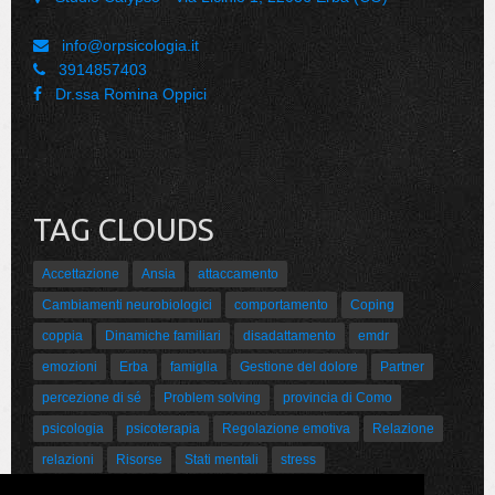
info@orpsicologia.it
3914857403
Dr.ssa Romina Oppici
TAG CLOUDS
Accettazione
Ansia
attaccamento
Cambiamenti neurobiologici
comportamento
Coping
coppia
Dinamiche familiari
disadattamento
emdr
emozioni
Erba
famiglia
Gestione del dolore
Partner
percezione di sé
Problem solving
provincia di Como
psicologia
psicoterapia
Regolazione emotiva
Relazione
relazioni
Risorse
Stati mentali
stress
Sviluppo psicoaffettivo