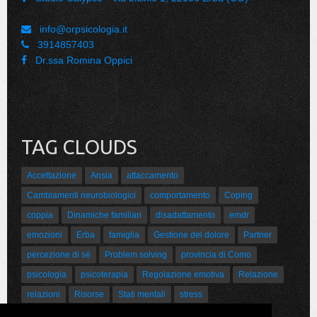
info@orpsicologia.it
3914857403
Dr.ssa Romina Oppici
TAG CLOUDS
Accettazione
Ansia
attaccamento
Cambiamenti neurobiologici
comportamento
Coping
coppia
Dinamiche familiari
disadattamento
emdr
emozioni
Erba
famiglia
Gestione del dolore
Partner
percezione di sé
Problem solving
provincia di Como
psicologia
psicoterapia
Regolazione emotiva
Relazione
relazioni
Risorse
Stati mentali
stress
Sviluppo psicoaffettivo