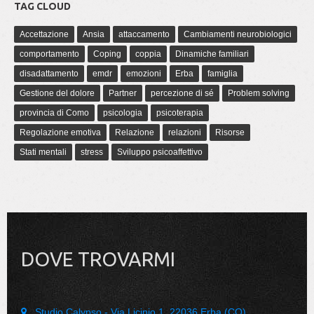
TAG CLOUD
Accettazione
Ansia
attaccamento
Cambiamenti neurobiologici
comportamento
Coping
coppia
Dinamiche familiari
disadattamento
emdr
emozioni
Erba
famiglia
Gestione del dolore
Partner
percezione di sé
Problem solving
provincia di Como
psicologia
psicoterapia
Regolazione emotiva
Relazione
relazioni
Risorse
Stati mentali
stress
Sviluppo psicoaffettivo
DOVE TROVARMI
Studio Calypso - Via Licinio 1, 22036 Erba (CO)