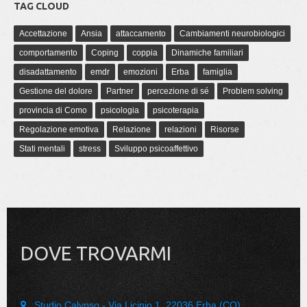
TAG CLOUD
Accettazione
Ansia
attaccamento
Cambiamenti neurobiologici
comportamento
Coping
coppia
Dinamiche familiari
disadattamento
emdr
emozioni
Erba
famiglia
Gestione del dolore
Partner
percezione di sé
Problem solving
provincia di Como
psicologia
psicoterapia
Regolazione emotiva
Relazione
relazioni
Risorse
Stati mentali
stress
Sviluppo psicoaffettivo
DOVE TROVARMI
Studio Calypso - Via Licinio 1, 22036 Erba (CO)