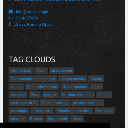
info@orpsicologia.it
3914857403
Dr.ssa Romina Oppici
TAG CLOUDS
Accettazione
Ansia
attaccamento
Cambiamenti neurobiologici
comportamento
Coping
coppia
Dinamiche familiari
disadattamento
emdr
emozioni
Erba
famiglia
Gestione del dolore
Partner
percezione di sé
Problem solving
provincia di Como
psicologia
psicoterapia
Regolazione emotiva
Relazione
relazioni
Risorse
Stati mentali
stress
Sviluppo psicoaffettivo